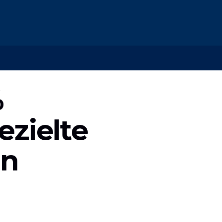
%
ezielte
en