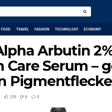
FOOD
TRAVEL
FASHION
TECHNOLOGY
ECONOMY
lpha Arbutin 2
n Care Serum – g
n Pigmentfleck
129
4
0