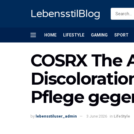
LebensstilBlog
HOME
LIFESTYLE
GAMING
SPORT
COSRX The A
Discoloratio
Pflege gege
by
lebensstiluser_admin
3 June 2026
in
LifeStyle