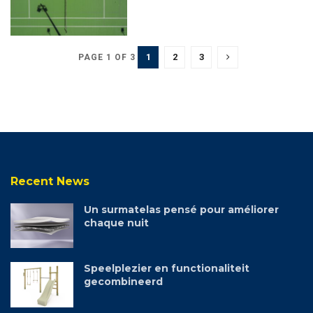
1
2
3
PAGE 1 OF 3
Recent News
Un surmatelas pensé pour améliorer
chaque nuit
Speelplezier en functionaliteit
gecombineerd