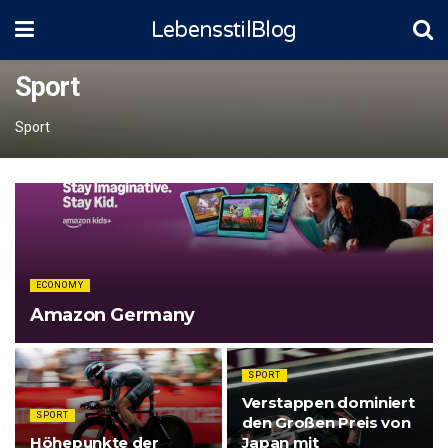
LebensstilBlog
Sport
Sport
ECONOMY
Amazon Germany
SPORT
Verstappen dominiert
SPORT
den Großen Preis von
Höhepunkte der
Japan mit