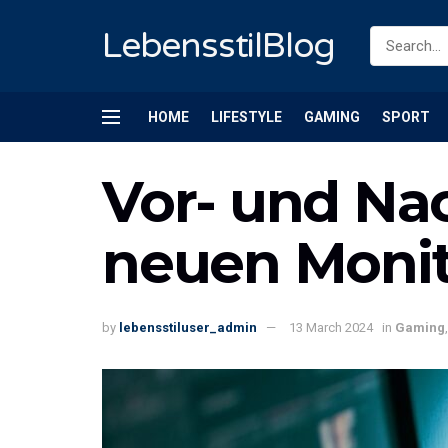
LebensstilBlog
HOME
LIFESTYLE
GAMING
SPORT
Vor- und Nac
neuen Monit
by
lebensstiluser_admin
13 March 2024
in
Gaming