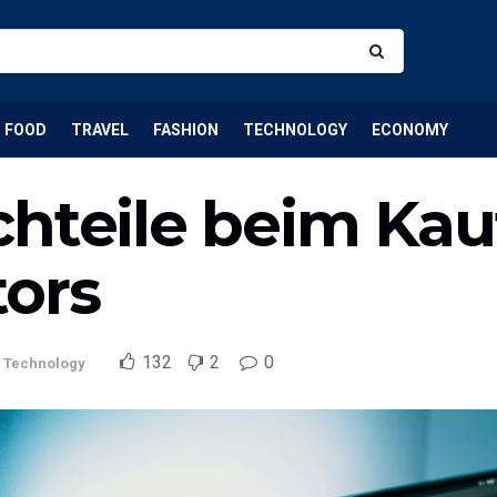
FOOD
TRAVEL
FASHION
TECHNOLOGY
ECONOMY
hteile beim Kau
ors
132
2
0
,
Technology