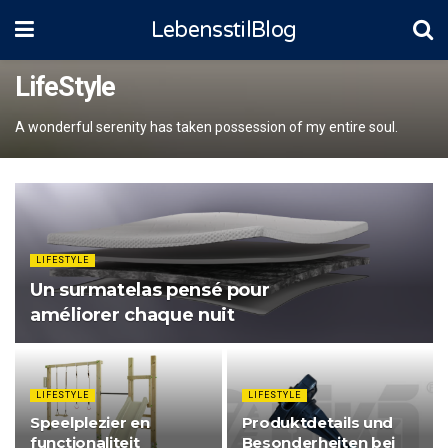
LebensstilBlog
LifeStyle
A wonderful serenity has taken possession of my entire soul.
LIFESTYLE
Un surmatelas pensé pour
améliorer chaque nuit
LIFESTYLE
LIFESTYLE
Speelplezier en
Produktdetails und
functionaliteit
Besonderheiten bei