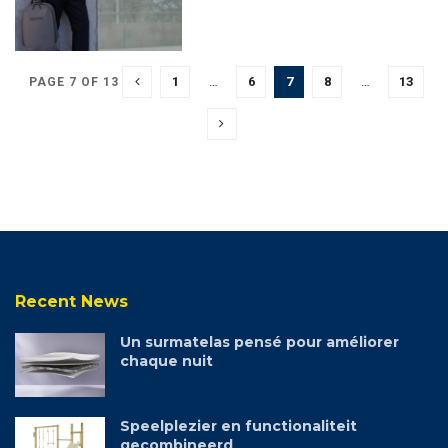
1
…
6
7
8
…
13
PAGE 7 OF 13
Recent News
Un surmatelas pensé pour améliorer
chaque nuit
Speelplezier en functionaliteit
gecombineerd